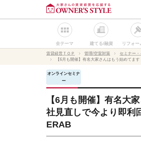
全テーマ
建てる/融資
リフォー
賃貸経営ＴＯＰ
管理/空室対策
セミナー・
【6月も開催】有名大家さんはもう始めてます
オンラインセミナ
ー
【6月も開催】有名大
社見直しで今より即利
ERAB