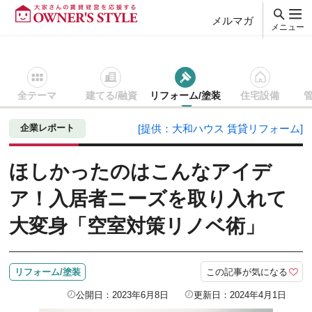
メルマガ
メニュー
全テーマ
建てる/融資
リフォーム/塗装
住宅設備
賃貸経営ＴＯＰ
リフォーム/塗装
記事を読む
ほしかったの
企業レポート
[提供：大和ハウス 賃貸リフォーム]
ほしかったのはこんなアイデ
ア！入居者ニーズを取り入れて
大変身「空室対策リノベ術」
この記事が気になる
リフォーム/塗装
公開日：2023年6月8日
更新日：2024年4月1日