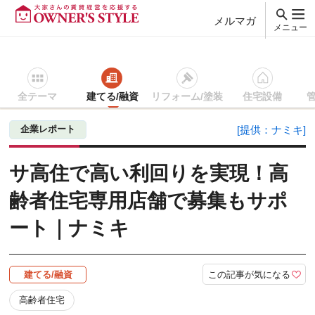
メルマガ
メニュー
全テーマ
建てる/融資
リフォーム/塗装
住宅設備
賃貸経営ＴＯＰ
建てる/融資
記事を読む
サ高住で高い利回
企業レポート
[提供：ナミキ]
サ高住で高い利回りを実現！高
齢者住宅専用店舗で募集もサポ
ート｜ナミキ
この記事が気になる
建てる/融資
高齢者住宅