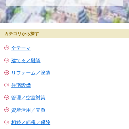
カテゴリから探す
全テーマ
建てる／融資
リフォーム／塗装
住宅設備
管理／空室対策
資産活用／売買
相続／節税／保険