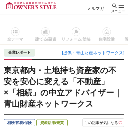
メルマガ
メニュー
全テーマ
建てる/融資
リフォーム/塗装
住宅設備
賃貸経営ＴＯＰ
相続/節税/保険
記事を読む
東京都内・土地
企業レポート
[提供：青山財産ネットワークス]
東京都内・土地持ち資産家の不
安を安心に変える「不動産」
×「相続」の中立アドバイザー｜
青山財産ネットワークス
この記事が気になる
相続/節税/保険
資産活用/売買