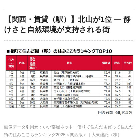
【関西・賃貸（駅）】北山が1位 ― 静
けさと自然環境が支持される街
画像データ引用元：いい部屋ネット 借りて住んだ＆買って住んだ
街の住みここちランキング2025＜関西版＞｜大東建託（株）