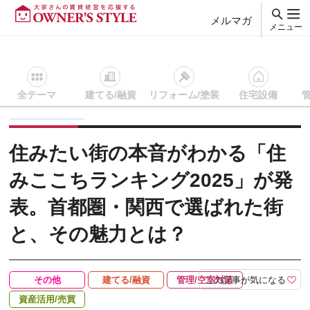
メルマガ
メニュー
全テーマ
建てる/融資
リフォーム/塗装
住宅設備
賃貸経営ＴＯＰ
その他
記事を読む
住みたい街の本音がわか
住みたい街の本音がわかる「住
みここちランキング2025」が発
表。首都圏・関西で選ばれた街
と、その魅力とは？
この記事が気になる
その他
建てる/融資
管理/空室対策
資産活用/売買