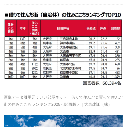
画像データ引用元：いい部屋ネット 借りて住んだ＆買って住んだ
街の住みここちランキング2025＜関西版＞｜大東建託（株）