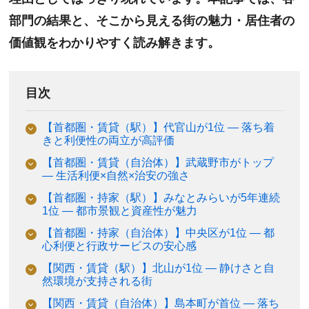
部門の結果と、そこから見える街の魅力・居住者の
価値観をわかりやすく読み解きます。
目次
【首都圏・賃貸（駅）】代官山が1位 ― 落ち着
きと利便性の両立が高評価
【首都圏・賃貸（自治体）】武蔵野市がトップ
― 生活利便×自然×治安の強さ
【首都圏・持家（駅）】みなとみらいが5年連続
1位 ― 都市景観と資産性が魅力
【首都圏・持家（自治体）】中央区が1位 ― 都
心利便と行政サービスの安心感
【関西・賃貸（駅）】北山が1位 ― 静けさと自
然環境が支持される街
【関西・賃貸（自治体）】島本町が首位 ― 落ち