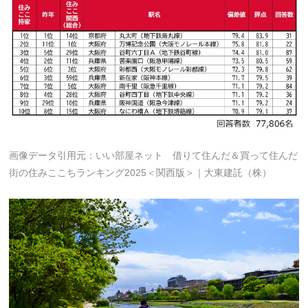
画像データ引用元：いい部屋ネット 借りて住んだ＆買って住んだ
街の住みここちランキング2025＜関西版＞｜大東建託（株）