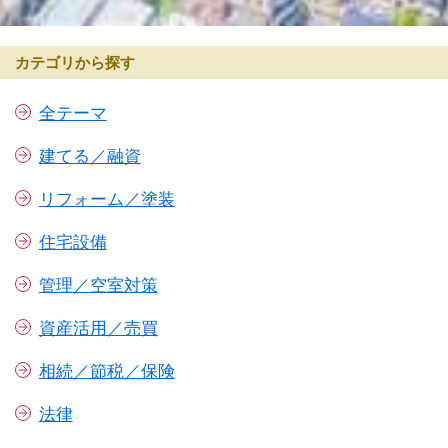
カテゴリから探す
全テーマ
建てる／融資
リフォーム／塗装
住宅設備
管理／空室対策
資産活用／売買
相続／節税／保険
法律