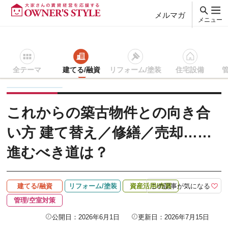
メルマガ
メニュー
全テーマ
建てる/融資
リフォーム/塗装
住宅設備
賃貸経営ＴＯＰ
建てる/融資
記事を読む
これからの築古物
これからの築古物件との向き合
い方 建て替え／修繕／売却……
進むべき道は？
この記事が気になる
建てる/融資
リフォーム/塗装
資産活用/売買
管理/空室対策
公開日：2026年6月1日
更新日：2026年7月15日