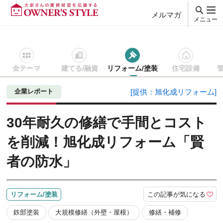
メルマガ
メニュー
全テーマ
建てる/融資
リフォーム/塗装
住宅設備
賃貸経営ＴＯＰ
リフォーム/塗装
記事を読む
30年耐久の
企業レポート
[提供：旭化成リフォーム]
30年耐久の修繕で手間とコスト
を削減！旭化成リフォーム「賢
者の防水」
この記事が気になる
リフォーム/塗装
鉄部塗装
大規模修繕（外壁・屋根）
修繕・補修