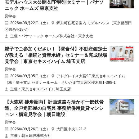
モデルハウス大公開＆FP特別セミナー｜パナソ
ニック ホームズ 東京支社
見学会
2026年08月22日（土）
錦糸町住宅公園内 モデルハウス（東京都墨田
区錦糸4-18-7）
主催：パナソニック ホームズ株式会社・東京支社
親子でご参加ください！【昼食付】不動産鑑定士
が教える「相続と資産承継」セミナー＆完成現場
見学会｜東京セキスイハイム 埼玉支店
見学会
2026年09月05日（土）
アドグレイス大宮9F 東京セキスイハイム
（株）埼玉支店 セミナールーム さいたま市大宮区桜木町1-398-1
主催：東京セキスイハイム 埼玉支店
【大森駅 徒歩圏内】計画道路を活かす一部鉄骨
造、全戸角部屋の自宅兼 事務所併用賃貸マンシ
ョン・構造見学会｜朝日建設
見学会
2026年09月26日（土）
大田区中央1-21-2
主催：朝日建設株式会社