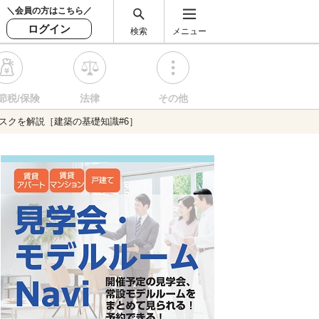
＼会員の方はこちら／
ログイン
検索
メニュー
節税/保険
法律
その他
スクを解説［建築の基礎知識#6］