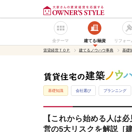
全テーマ
建てる/融資
リフォー
賃貸経営ＴＯＰ
建てるノウハウ事典
基礎
基礎知識
会社選び
プランニング
【これから始める人は必
営の5大リスクを解説［建