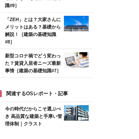
識#9］
「ZEH」とは？大家さんに
メリットはある？基礎から
解説！［建築の基礎知識
#8］
新型コロナ禍でどう変わっ
た？賃貸入居者ニーズ最新
事情［建築の基礎知識#7］
関連するOSレポート・記事
今の時代だからこそ選ぶべ
き 高品質な建築と手厚い管
理体制｜クラスト