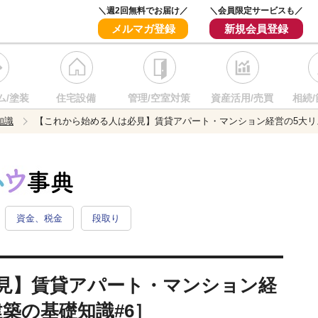
＼週2回無料でお届け／
＼会員限定サービスも／
メルマガ登録
新規会員登録
ム/塗装
住宅設備
管理/空室対策
資産活用/売買
相続/
知識
【これから始める人は必見】賃貸アパート・マンション経営の5大リ
資金、税金
段取り
見】賃貸アパート・マンション経
築の基礎知識#6］