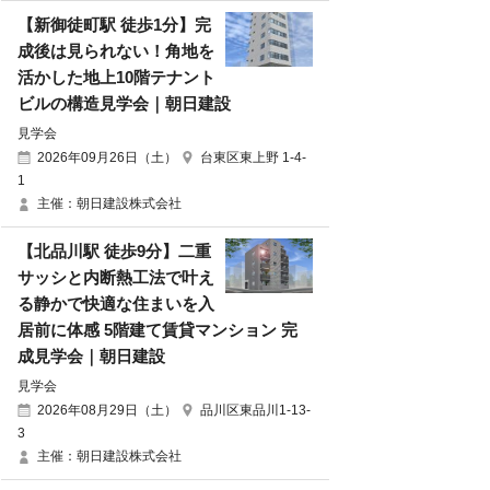
【新御徒町駅 徒歩1分】完
成後は見られない！角地を
活かした地上10階テナント
ビルの構造見学会｜朝日建設
見学会
2026年09月26日（土）
台東区東上野 1-4-
1
主催：朝日建設株式会社
【北品川駅 徒歩9分】二重
サッシと内断熱工法で叶え
る静かで快適な住まいを入
居前に体感 5階建て賃貸マンション 完
成見学会｜朝日建設
見学会
2026年08月29日（土）
品川区東品川1-13-
3
主催：朝日建設株式会社