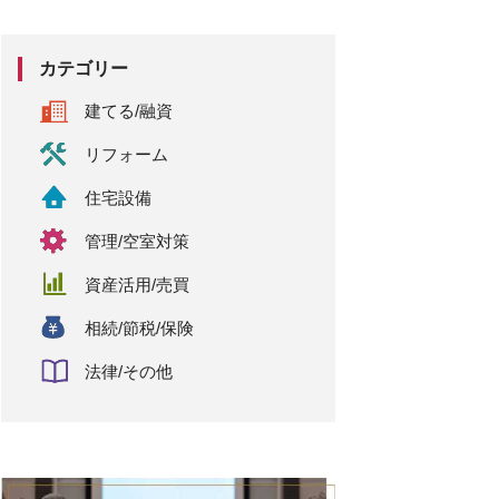
カテゴリー
建てる/融資
リフォーム
住宅設備
管理/空室対策
資産活用/売買
相続/節税/保険
法律/その他