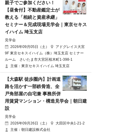
親子でご参加ください！
【昼食付】不動産鑑定士が
教える「相続と資産承継」
セミナー＆完成現場見学会｜東京セキス
イハイム 埼玉支店
見学会
2026年09月05日（土）
アドグレイス大宮
9F 東京セキスイハイム（株）埼玉支店 セミナー
ルーム さいたま市大宮区桜木町1-398-1
主催：東京セキスイハイム 埼玉支店
【大森駅 徒歩圏内】計画道
路を活かす一部鉄骨造、全
戸角部屋の自宅兼 事務所併
用賃貸マンション・構造見学会｜朝日建
設
見学会
2026年09月26日（土）
大田区中央1-21-2
主催：朝日建設株式会社