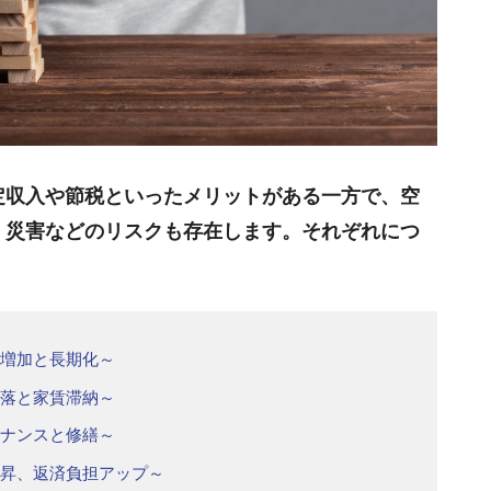
定収入や節税といったメリットがある一方で、空
・災害などのリスクも存在します。それぞれにつ
の増加と長期化～
下落と家賃滞納～
テナンスと修繕～
上昇、返済負担アップ～