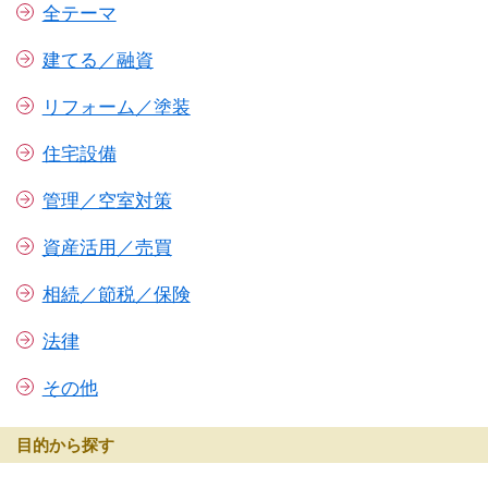
全テーマ
建てる／融資
リフォーム／塗装
住宅設備
管理／空室対策
資産活用／売買
相続／節税／保険
法律
その他
目的から探す