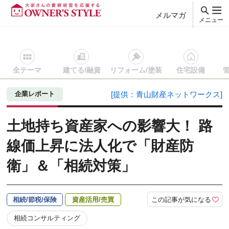
メルマガ
メニュー
全テーマ
建てる/融資
リフォーム/塗装
住宅設備
賃貸経営ＴＯＰ
相続/節税/保険
記事を読む
土地持ち資産家
企業レポート
[提供：青山財産ネットワークス]
土地持ち資産家への影響大！ 路
線価上昇に法人化で「財産防
衛」＆「相続対策」
この記事が気になる
相続/節税/保険
資産活用/売買
相続コンサルティング