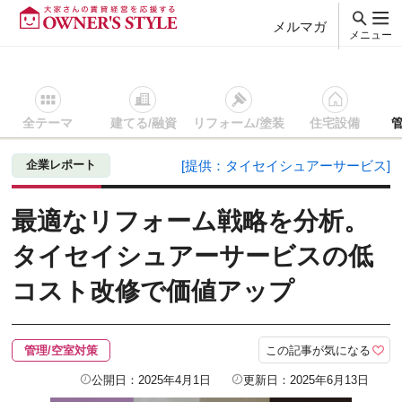
メルマガ
メニュー
全テーマ
建てる/融資
リフォーム/塗装
住宅設備
賃貸経営ＴＯＰ
管理/空室対策
記事を読む
最適なリフォー
企業レポート
[提供：タイセイシュアーサービス]
最適なリフォーム戦略を分析。
タイセイシュアーサービスの低
コスト改修で価値アップ
この記事が気になる
管理/空室対策
公開日：2025年4月1日
更新日：2025年6月13日